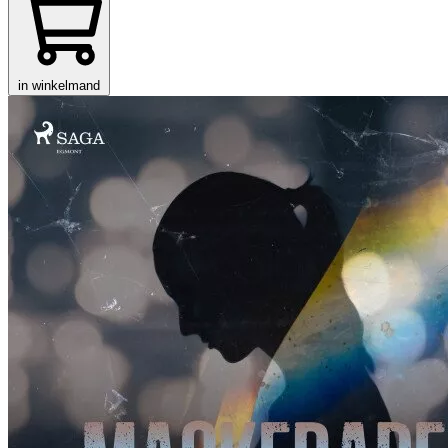
in winkelmand