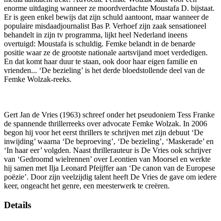
enorme uitdaging wanneer ze moordverdachte Moustafa D. bijstaat.
Er is geen enkel bewijs dat zijn schuld aantoont, maar wanneer de
populaire misdaadjournalist Bas P. Verhoef zijn zaak sensationeel
behandelt in zijn tv programma, lijkt heel Nederland ineens
overtuigd: Moustafa is schuldig. Femke belandt in de benarde
positie waar ze de grootste nationale aartsvijand moet verdedigen.
En dat komt haar duur te staan, ook door haar eigen familie en
vrienden... ‘De bezieling’ is het derde bloedstollende deel van de
Femke Wolzak-reeks.
Gert Jan de Vries (1963) schreef onder het pseudoniem Tess Franke
de spannende thrillerreeks over advocate Femke Wolzak. In 2006
begon hij voor het eerst thrillers te schrijven met zijn debuut ‘De
inwijding’ waarna ‘De beproeving’, ‘De bezieling’, ‘Maskerade’ en
‘In haar eer’ volgden. Naast thrillerauteur is De Vries ook schrijver
van ‘Gedroomd wielrennen’ over Leontien van Moorsel en werkte
hij samen met Ilja Leonard Pfeijffer aan ‘De canon van de Europese
poëzie’. Door zijn veelzijdig talent heeft De Vries de gave om iedere
keer, ongeacht het genre, een meesterwerk te creëren.
Details