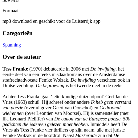
309 MB
Formaat
mp3 download en geschikt voor de Luisterrijk app
Categorieën
Spanning
Over de auteur
Tess Franke
(1970) debuteerde in 2006 met
De inwijding
, het
eerste deel van een reeks misdaadromans over de Amsterdamse
strafrechtadvocate Femke Wolzak.
De inwijding
verscheen ook in
Duitse vertaling.
De beproeving
is het tweede deel in de reeks.
Achter Tess Franke gaat ‘letterkundige duizendpoot’ Gert Jan de
Vries (1963) schuil. Hij schreef onder andere
Ik heb geen verstand
van poëzie
(over uitgever Geert van Oorschot) en
Gedroomd
wielrennen
(over Leontien van Moorsel). Hij is samensteller (met
Ilja Leonard Pfeijffer) van
De canon van de Europese poëzie. 500
gedichten die iedereen gelezen moet hebben
. Inmiddels heeft De
Vries als Tess Franke vier thrillers op zijn naam, alle met juriste
Femke Wolzak in de hoofdrol. Naast
Maskerade
zijn dat
De