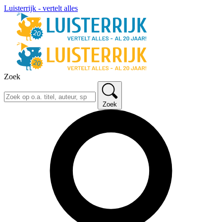
Luisterrijk - vertelt alles
Zoek
Zoek