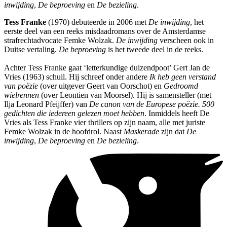
inwijding
,
De beproeving
en
De bezieling
.
Tess Franke
(1970) debuteerde in 2006 met
De inwijding
, het
eerste deel van een reeks misdaadromans over de Amsterdamse
strafrechtadvocate Femke Wolzak.
De inwijding
verscheen ook in
Duitse vertaling.
De beproeving
is het tweede deel in de reeks.
Achter Tess Franke gaat ‘letterkundige duizendpoot’ Gert Jan de
Vries (1963) schuil. Hij schreef onder andere
Ik heb geen verstand
van poëzie
(over uitgever Geert van Oorschot) en
Gedroomd
wielrennen
(over Leontien van Moorsel). Hij is samensteller (met
Ilja Leonard Pfeijffer) van
De canon van de Europese poëzie. 500
gedichten die iedereen gelezen moet hebben
. Inmiddels heeft De
Vries als Tess Franke vier thrillers op zijn naam, alle met juriste
Femke Wolzak in de hoofdrol. Naast
Maskerade
zijn dat
De
inwijding
,
De beproeving
en
De bezieling
.