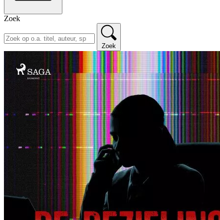
Zoek
Zoek