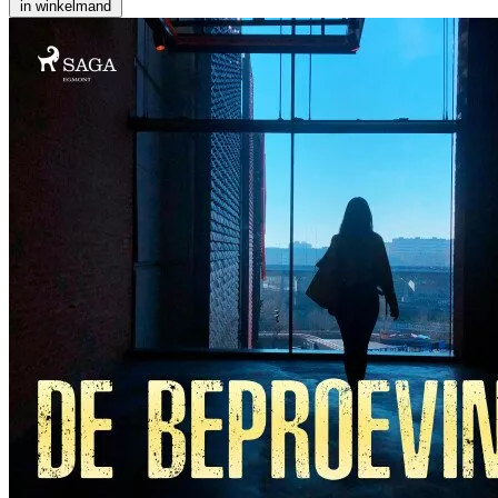
in winkelmand