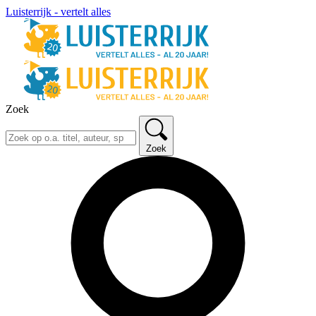
Luisterrijk - vertelt alles
Zoek
Zoek