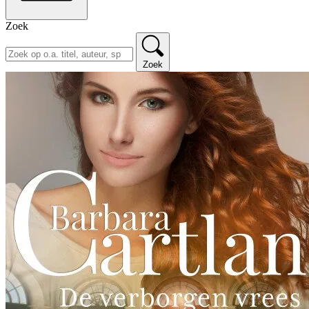
Zoek
Zoek