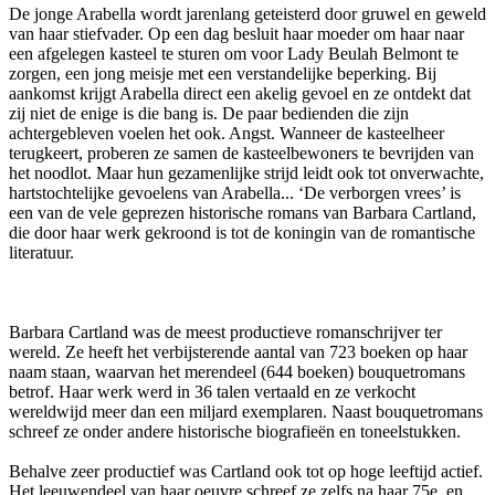
De jonge Arabella wordt jarenlang geteisterd door gruwel en geweld
van haar stiefvader. Op een dag besluit haar moeder om haar naar
een afgelegen kasteel te sturen om voor Lady Beulah Belmont te
zorgen, een jong meisje met een verstandelijke beperking. Bij
aankomst krijgt Arabella direct een akelig gevoel en ze ontdekt dat
zij niet de enige is die bang is. De paar bedienden die zijn
achtergebleven voelen het ook. Angst. Wanneer de kasteelheer
terugkeert, proberen ze samen de kasteelbewoners te bevrijden van
het noodlot. Maar hun gezamenlijke strijd leidt ook tot onverwachte,
hartstochtelijke gevoelens van Arabella... ‘De verborgen vrees’ is
een van de vele geprezen historische romans van Barbara Cartland,
die door haar werk gekroond is tot de koningin van de romantische
literatuur.
Barbara Cartland was de meest productieve romanschrijver ter
wereld. Ze heeft het verbijsterende aantal van 723 boeken op haar
naam staan, waarvan het merendeel (644 boeken) bouquetromans
betrof. Haar werk werd in 36 talen vertaald en ze verkocht
wereldwijd meer dan een miljard exemplaren. Naast bouquetromans
schreef ze onder andere historische biografieën en toneelstukken.
Behalve zeer productief was Cartland ook tot op hoge leeftijd actief.
Het leeuwendeel van haar oeuvre schreef ze zelfs na haar 75e, en