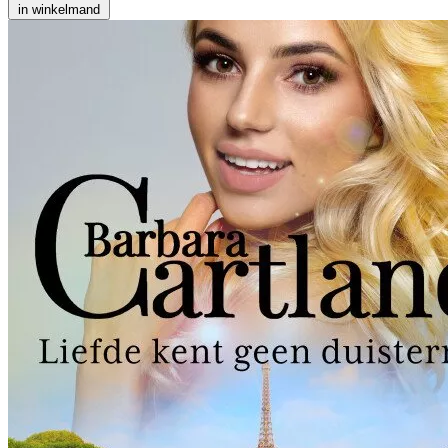
in winkelmand