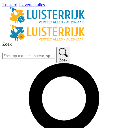
Luisterrijk - vertelt alles
Zoek
Zoek