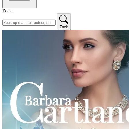
Zoek
Zoek