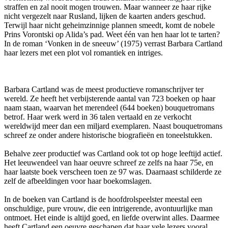
straffen en zal nooit mogen trouwen. Maar wanneer ze haar rijke
nicht vergezelt naar Rusland, lijken de kaarten anders geschud.
Terwijl haar nicht geheimzinnige plannen smeedt, komt de nobele
Prins Vorontski op Alida’s pad. Weet één van hen haar lot te tarten?
In de roman ‘Vonken in de sneeuw’ (1975) verrast Barbara Cartland
haar lezers met een plot vol romantiek en intriges.
Barbara Cartland was de meest productieve romanschrijver ter
wereld. Ze heeft het verbijsterende aantal van 723 boeken op haar
naam staan, waarvan het merendeel (644 boeken) bouquetromans
betrof. Haar werk werd in 36 talen vertaald en ze verkocht
wereldwijd meer dan een miljard exemplaren. Naast bouquetromans
schreef ze onder andere historische biografieën en toneelstukken.
Behalve zeer productief was Cartland ook tot op hoge leeftijd actief.
Het leeuwendeel van haar oeuvre schreef ze zelfs na haar 75e, en
haar laatste boek verscheen toen ze 97 was. Daarnaast schilderde ze
zelf de afbeeldingen voor haar boekomslagen.
In de boeken van Cartland is de hoofdrolspeelster meestal een
onschuldige, pure vrouw, die een intrigerende, avontuurlijke man
ontmoet. Het einde is altijd goed, en liefde overwint alles. Daarmee
heeft Cartland een oeuvre geschapen dat haar vele lezers vooral