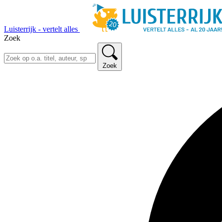
Luisterrijk - vertelt alles
Zoek
Zoek