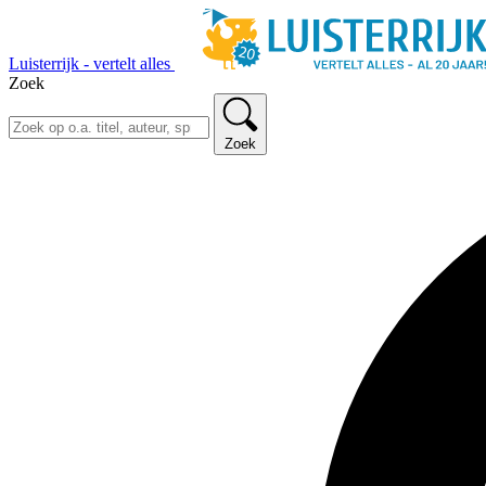
Luisterrijk - vertelt alles
Zoek
Zoek