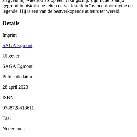
slagveld bij Waterloo als op een Vikingschip. Zijn fictie is altijd
gegrond in historische feiten en vaak sterk beïnvloed door mythe en
legende. Hij is een van de bestverkopende auteurs ter wereld.
Details
Imprint
SAGA Egmont
Uitgever
SAGA Egmont
Publicatiedatum
28 april 2023
ISBN
9788728418611
Taal
Nederlands