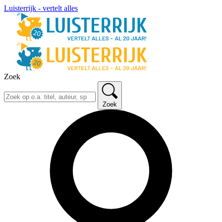
Luisterrijk - vertelt alles
Zoek
Zoek