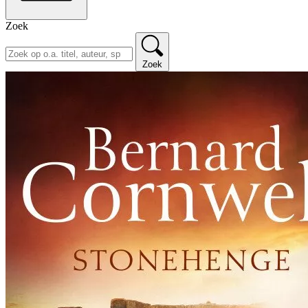
Zoek
Zoek