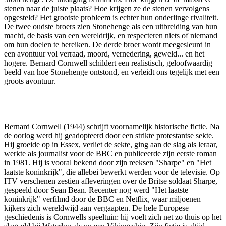
stenen naar de juiste plaats? Hoe krijgen ze de stenen vervolgens
opgesteld? Het grootste probleem is echter hun onderlinge rivaliteit.
De twee oudste broers zien Stonehenge als een uitbreiding van hun
macht, de basis van een wereldrijk, en respecteren niets of niemand
om hun doelen te bereiken. De derde broer wordt meegesleurd in
een avontuur vol verraad, moord, vernedering, geweld... en het
hogere. Bernard Cornwell schildert een realistisch, geloofwaardig
beeld van hoe Stonehenge ontstond, en verleidt ons tegelijk met een
groots avontuur.
Bernard Cornwell (1944) schrijft voornamelijk historische fictie. Na
de oorlog werd hij geadopteerd door een strikte protestantse sekte.
Hij groeide op in Essex, verliet de sekte, ging aan de slag als leraar,
werkte als journalist voor de BBC en publiceerde zijn eerste roman
in 1981. Hij is vooral bekend door zijn reeksen "Sharpe" en "Het
laatste koninkrijk", die allebei bewerkt werden voor de televisie. Op
ITV verschenen zestien afleveringen over de Britse soldaat Sharpe,
gespeeld door Sean Bean. Recenter nog werd "Het laatste
koninkrijk" verfilmd door de BBC en Netflix, waar miljoenen
kijkers zich wereldwijd aan vergaapten. De hele Europese
geschiedenis is Cornwells speeltuin: hij voelt zich net zo thuis op het