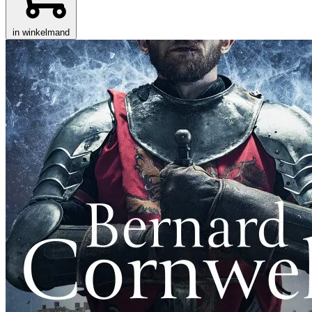
in winkelmand