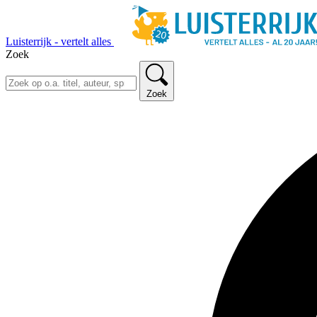
Luisterrijk - vertelt alles
Zoek
Zoek