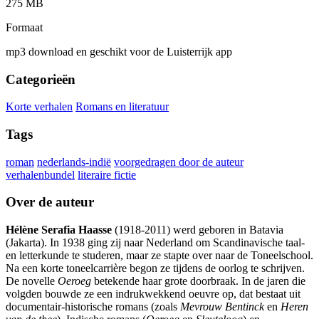
275 MB
Formaat
mp3 download en geschikt voor de Luisterrijk app
Categorieën
Korte verhalen
Romans en literatuur
Tags
roman
nederlands-indië
voorgedragen door de auteur
verhalenbundel
literaire fictie
Over de auteur
Hélène Serafia Haasse
(1918-2011) werd geboren in Batavia
(Jakarta). In 1938 ging zij naar Nederland om Scandinavische taal-
en letterkunde te studeren, maar ze stapte over naar de Toneelschool.
Na een korte toneelcarrière begon ze tijdens de oorlog te schrijven.
De novelle
Oeroeg
betekende haar grote doorbraak. In de jaren die
volgden bouwde ze een indrukwekkend oeuvre op, dat bestaat uit
documentair-historische romans (zoals
Mevrouw Bentinck
en
Heren