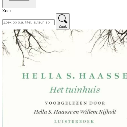
Zoek
Zoek