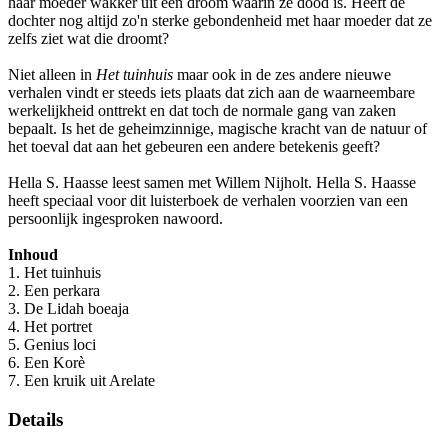
haar moeder wakker uit een droom waarin ze dood is. Heeft de
dochter nog altijd zo'n sterke gebondenheid met haar moeder dat ze
zelfs ziet wat die droomt?
Niet alleen in
Het tuinhuis
maar ook in de zes andere nieuwe
verhalen vindt er steeds iets plaats dat zich aan de waarneembare
werkelijkheid onttrekt en dat toch de normale gang van zaken
bepaalt. Is het de geheimzinnige, magische kracht van de natuur of
het toeval dat aan het gebeuren een andere betekenis geeft?
Hella S. Haasse leest samen met Willem Nijholt. Hella S. Haasse
heeft speciaal voor dit luisterboek de verhalen voorzien van een
persoonlijk ingesproken nawoord.
Inhoud
1. Het tuinhuis
2. Een perkara
3. De Lidah boeaja
4. Het portret
5. Genius loci
6. Een Korè
7. Een kruik uit Arelate
Details