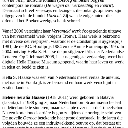
van de thee
), Indische romans (
Oeroeg
en
Sleuteloog
) en
contemporaine romans (
De wegen der verbeelding
en
Fenrir
).
Daarnaast schreef ze essays en lezingen, die onlangs opnieuw zijn
uitgegeven in de bundel
Uitzicht
. Zij was de enige auteur die
driemaal het Boekenweekgeschenk schreef.
Vanaf 2006 verschijnt haar
Verzameld werk
('oogstrelende uitgave
van het verzameld werk' volgens Trouw). Haar werk is bekroond
met diverse oeuvreprijzen, waaronder de Constantijn Huygensprijs
1981, de de P.C. Hooftprijs 1984 en de Annie Romeinprijs 1995. In
2004 ontving Hella S. Haasse de prestigieuze Prijs der Nederlandse
Letteren. Op 2 februari 2008, haar negentigste verjaardag, werd het
digitale Hella Haasse Museum geopend, waarin haar leven en werk
in tekst en beeld te zien is.
Hella S. Haasse was een van Nederlands meest vertaalde auteurs,
met name in Frankrijk is ze beroemd en haar werk verschijnt in
zestien landen.
Hélène Serafia Haasse
(1918-2011) werd geboren in Batavia
(Jakarta). In 1938 ging zij naar Nederland om Scandinavische taal-
en letterkunde te studeren, maar ze stapte over naar de Toneelschool.
Na een korte toneelcarrière begon ze tijdens de oorlog te schrijven.
De novelle
Oeroeg
betekende haar grote doorbraak. In de jaren die
volgden bouwde ze een indrukwekkend oeuvre op, dat bestaat uit