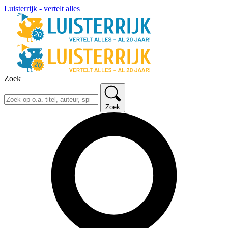
Luisterrijk - vertelt alles
Zoek
Zoek