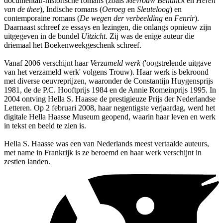
documentair-historische romans (zoals
Mevrouw Bentinck
en
Heren
van de thee
), Indische romans (
Oeroeg
en
Sleuteloog
) en
contemporaine romans (
De wegen der verbeelding
en
Fenrir
).
Daarnaast schreef ze essays en lezingen, die onlangs opnieuw zijn
uitgegeven in de bundel
Uitzicht
. Zij was de enige auteur die
driemaal het Boekenweekgeschenk schreef.
Vanaf 2006 verschijnt haar
Verzameld werk
('oogstrelende uitgave
van het verzameld werk' volgens Trouw). Haar werk is bekroond
met diverse oeuvreprijzen, waaronder de Constantijn Huygensprijs
1981, de de P.C. Hooftprijs 1984 en de Annie Romeinprijs 1995. In
2004 ontving Hella S. Haasse de prestigieuze Prijs der Nederlandse
Letteren. Op 2 februari 2008, haar negentigste verjaardag, werd het
digitale Hella Haasse Museum geopend, waarin haar leven en werk
in tekst en beeld te zien is.
Hella S. Haasse was een van Nederlands meest vertaalde auteurs,
met name in Frankrijk is ze beroemd en haar werk verschijnt in
zestien landen.