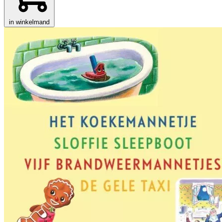
in winkelmand