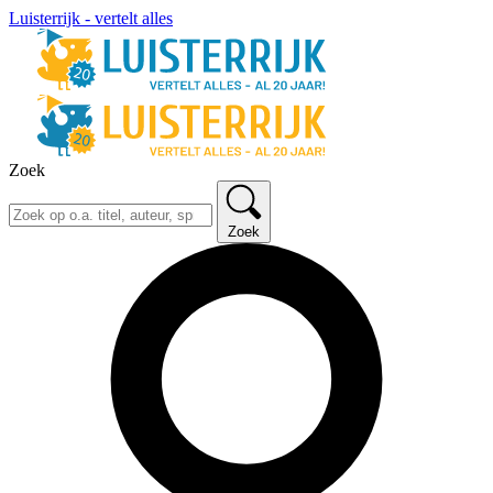
Luisterrijk - vertelt alles
Zoek
Zoek