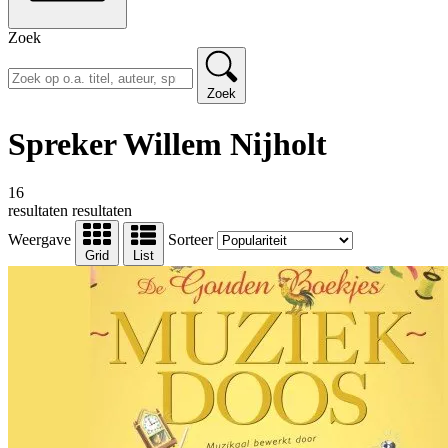
Zoek
Zoek
Spreker Willem Nijholt
16
resultaten
resultaten
Weergave
Sorteer
Grid
List