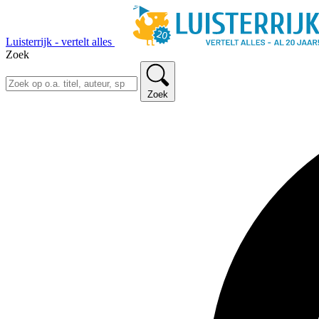
Luisterrijk - vertelt alles
Zoek
Zoek