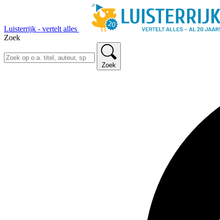
Luisterrijk - vertelt alles
Zoek
Zoek