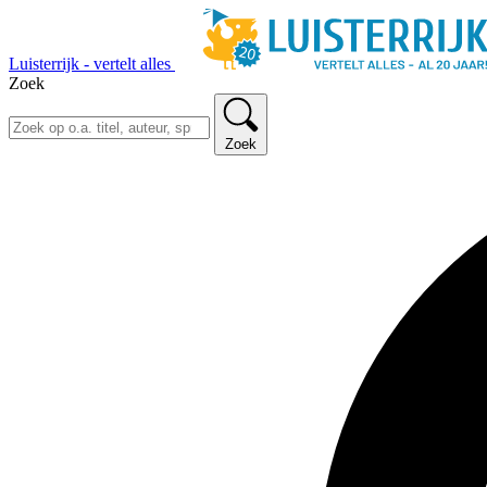
Luisterrijk - vertelt alles
Zoek
Zoek