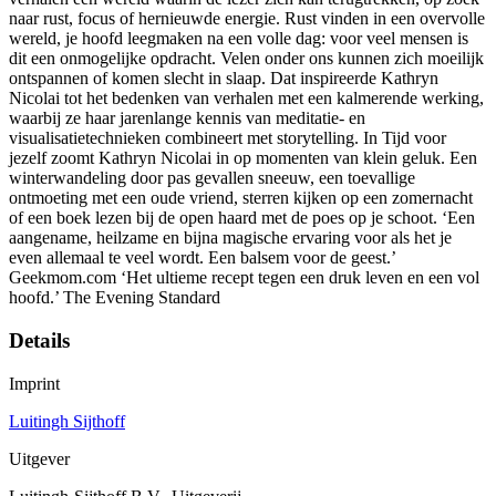
naar rust, focus of hernieuwde energie. Rust vinden in een overvolle
wereld, je hoofd leegmaken na een volle dag: voor veel mensen is
dit een onmogelijke opdracht. Velen onder ons kunnen zich moeilijk
ontspannen of komen slecht in slaap. Dat inspireerde Kathryn
Nicolai tot het bedenken van verhalen met een kalmerende werking,
waarbij ze haar jarenlange kennis van meditatie- en
visualisatietechnieken combineert met storytelling. In Tijd voor
jezelf zoomt Kathryn Nicolai in op momenten van klein geluk. Een
winterwandeling door pas gevallen sneeuw, een toevallige
ontmoeting met een oude vriend, sterren kijken op een zomernacht
of een boek lezen bij de open haard met de poes op je schoot. ‘Een
aangename, heilzame en bijna magische ervaring voor als het je
even allemaal te veel wordt. Een balsem voor de geest.’
Geekmom.com ‘Het ultieme recept tegen een druk leven en een vol
hoofd.’ The Evening Standard
Details
Imprint
Luitingh Sijthoff
Uitgever