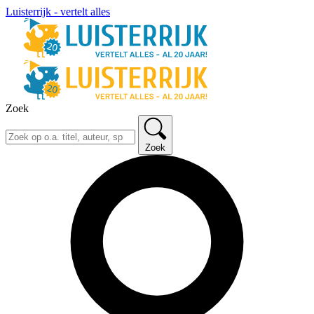
Luisterrijk - vertelt alles
Zoek
Zoek