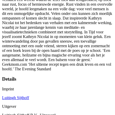
naar rust, focus of hernieuwde energie. Rust vinden in een overvolle
wereld, je hoofd leegmaken na een volle dag: voor veel mensen is
dit een onmogelijke opdracht. Velen onder ons kunnen zich moeilijk
ontspannen of komen slecht in slaap. Dat inspireerde Kathryn
Nicolai tot het bedenken van verhalen met een kalmerende werking,
waarbij ze haar jarenlange kennis van meditatie- en
visualisatietechnieken combineert met storytelling. In Tijd voor
jezelf zoomt Kathryn Nicolai in op momenten van klein geluk. Een
winterwandeling door pas gevallen sneeuw, een toevallige
ontmoeting met een oude vriend, sterren kijken op een zomernacht
of een boek lezen bij de open haard met de poes op je schoot. ‘Een
aangename, heilzame en bijna magische ervaring voor als het je
even allemaal te veel wordt. Een balsem voor de geest.’
Geekmom.com ‘Het ultieme recept tegen een druk leven en een vol
hoofd.’ The Evening Standard
Details
Imprint
Luitingh Sijthoff
Uitgever