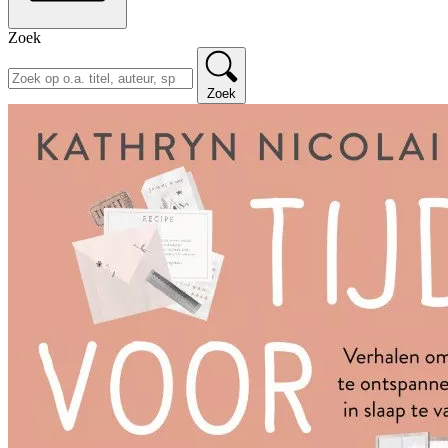
Zoek
Zoek