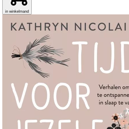
in winkelmand