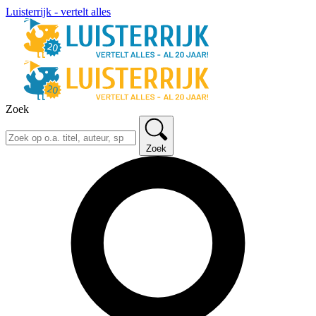
Luisterrijk - vertelt alles
Zoek
Zoek