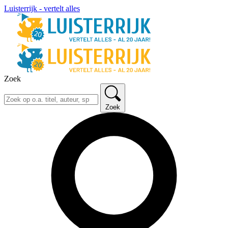
Luisterrijk - vertelt alles
Zoek
Zoek