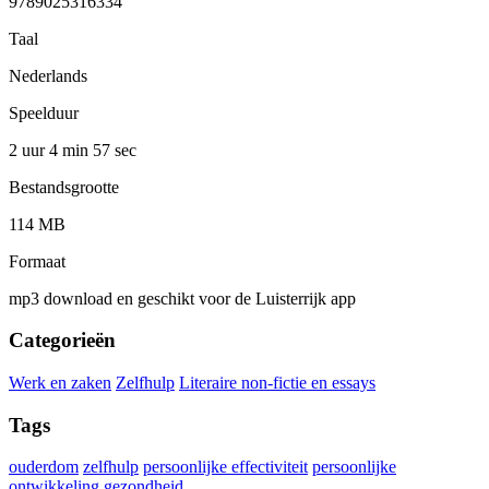
9789025316334
Taal
Nederlands
Speelduur
2 uur 4 min
57 sec
Bestandsgrootte
114 MB
Formaat
mp3 download en geschikt voor de Luisterrijk app
Categorieën
Werk en zaken
Zelfhulp
Literaire non-fictie en essays
Tags
ouderdom
zelfhulp
persoonlijke effectiviteit
persoonlijke
ontwikkeling
gezondheid