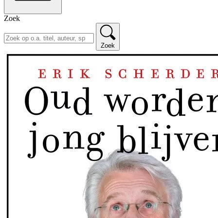
Zoek
Zoek