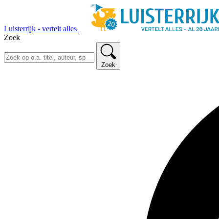
Luisterrijk - vertelt alles
Zoek
Zoek