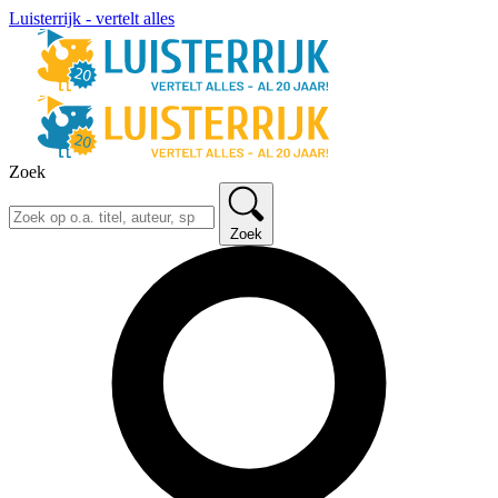
Luisterrijk - vertelt alles
Zoek
Zoek