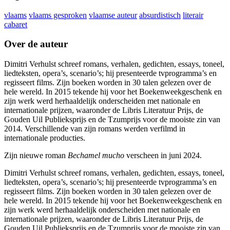
vlaams
vlaams gesproken
vlaamse auteur
absurdistisch
literair
cabaret
Over de auteur
Dimitri Verhulst schreef romans, verhalen, gedichten, essays, toneel,
liedteksten, opera’s, scenario’s; hij presenteerde tv­programma’s en
regisseert films. Zijn boeken worden in 30 talen gelezen over de
hele wereld. In 2015 tekende hij voor het Boekenweekgeschenk en
zijn werk werd herhaaldelijk onderscheiden met nationale en
internationale prijzen, waaronder de Libris Literatuur Prijs, de
Gouden Uil Publieksprijs en de Tzumprijs voor de mooiste zin van
2014. Verschillende van zijn romans werden verfilmd in
internationale producties.
Zijn nieuwe roman
Bechamel mucho
verscheen in juni 2024.
Dimitri Verhulst schreef romans, verhalen, gedichten, essays, toneel,
liedteksten, opera’s, scenario’s; hij presenteerde tv­programma’s en
regisseert films. Zijn boeken worden in 30 talen gelezen over de
hele wereld. In 2015 tekende hij voor het Boekenweekgeschenk en
zijn werk werd herhaaldelijk onderscheiden met nationale en
internationale prijzen, waaronder de Libris Literatuur Prijs, de
Gouden Uil Publieksprijs en de Tzumprijs voor de mooiste zin van