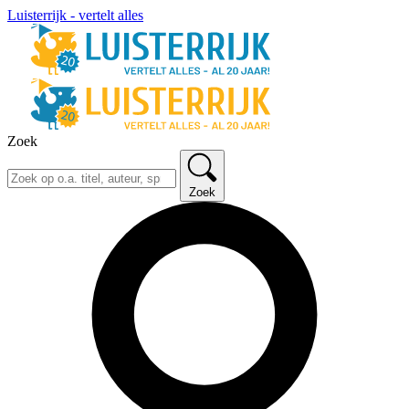
Luisterrijk - vertelt alles
Zoek
Zoek