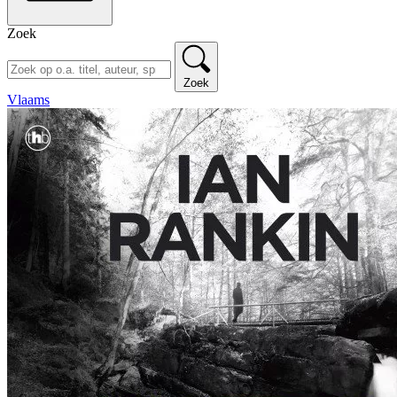
Zoek
Zoek
Vlaams