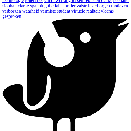
technologie
rollenspel
samenwerking tussen rebus en clarke
scotland
siobhan clarke
spanning
the falls
thriller
valstrik
verborgen motieven
verborgen waarheid
vermiste student
virtuele realiteit
vlaams
gesproken