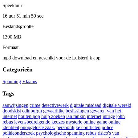
Speelduur
16 uur 51 min
59 sec
Bestandsgrootte
1390 MB
Formaat
mp3 download en geschikt voor de Luisterrijk app
Categorieën
Spanning
Vlaams
Tags
aanwijzingen
crime
detectivewerk
digitale misdaad
digitale wereld
doodskist
edinburgh
gevaarlijke beslissingen
gevaren van het
internet
houten pop
hulp zoeken
ian rankin
internet
intrige
john
rebus
levensbedreigende keuzes
mysterie
online game
online
identiteit
onopgeloste zaak.
persoonlijke conflicten
police
politieonderzoek
psychologische spanning
rebus
risico's van