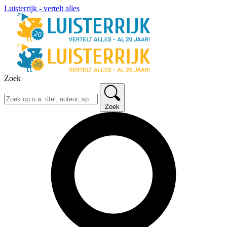
Luisterrijk - vertelt alles
Zoek
Zoek