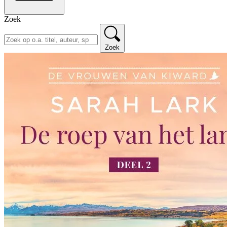
Zoek
Zoek