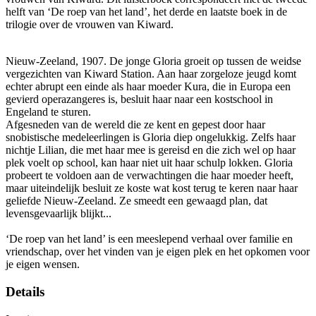
helft van ‘De roep van het land’, het derde en laatste boek in de
trilogie over de vrouwen van Kiward.
Nieuw-Zeeland, 1907. De jonge Gloria groeit op tussen de weidse
vergezichten van Kiward Station. Aan haar zorgeloze jeugd komt
echter abrupt een einde als haar moeder Kura, die in Europa een
gevierd operazangeres is, besluit haar naar een kostschool in
Engeland te sturen.
Afgesneden van de wereld die ze kent en gepest door haar
snobistische medeleerlingen is Gloria diep ongelukkig. Zelfs haar
nichtje Lilian, die met haar mee is gereisd en die zich wel op haar
plek voelt op school, kan haar niet uit haar schulp lokken. Gloria
probeert te voldoen aan de verwachtingen die haar moeder heeft,
maar uiteindelijk besluit ze koste wat kost terug te keren naar haar
geliefde Nieuw-Zeeland. Ze smeedt een gewaagd plan, dat
levensgevaarlijk blijkt...
‘De roep van het land’ is een meeslepend verhaal over familie en
vriendschap, over het vinden van je eigen plek en het opkomen voor
je eigen wensen.
Details