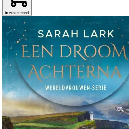
in winkelmand