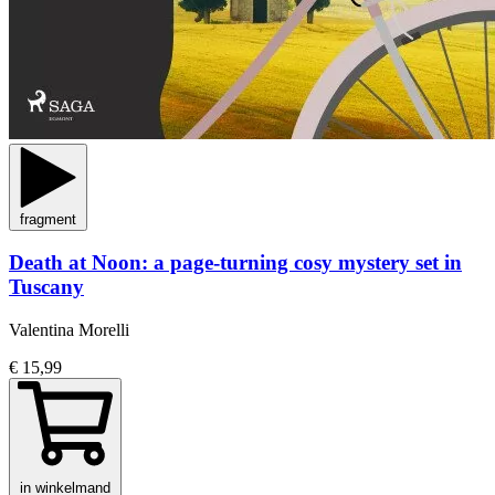
fragment
Death at Noon: a page-turning cosy mystery set in
Tuscany
Valentina Morelli
€ 15,99
in winkelmand