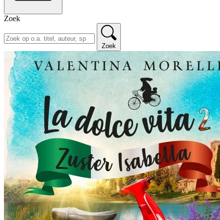
Zoek
Zoek