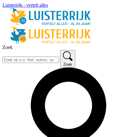
Luisterrijk - vertelt alles
Zoek
Zoek