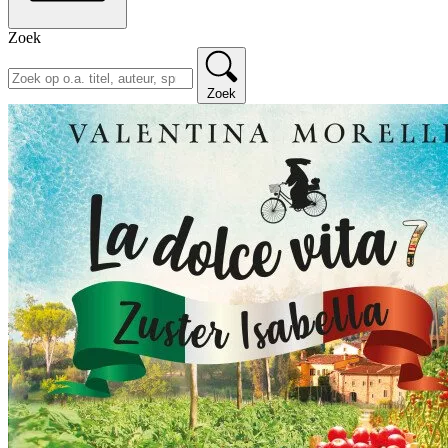
Zoek
Zoek