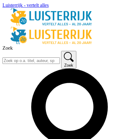
Luisterrijk - vertelt alles
Zoek
Zoek