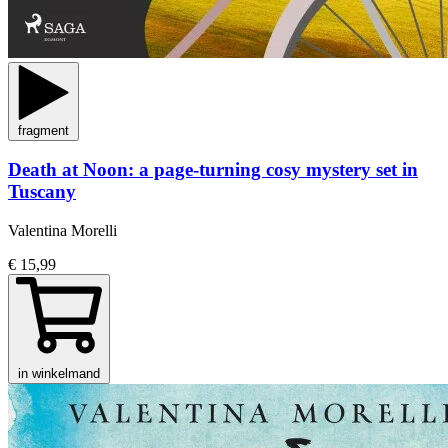
fragment
Death at Noon: a page-turning cosy mystery set in
Tuscany
Valentina Morelli
€ 15,99
in winkelmand