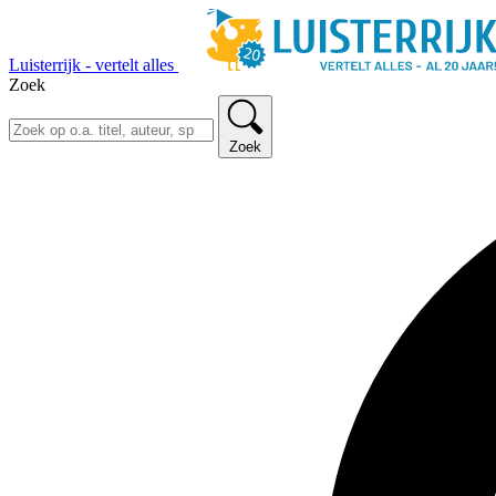
Luisterrijk - vertelt alles
Zoek
Zoek