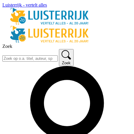
Luisterrijk - vertelt alles
Zoek
Zoek