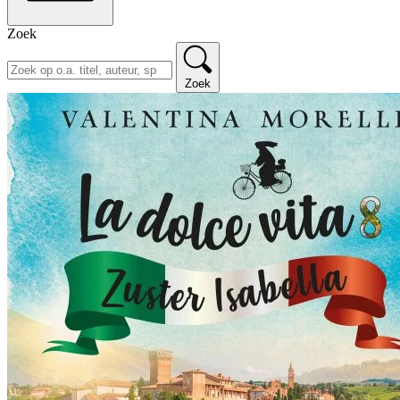
Zoek
Zoek