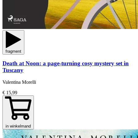
fragment
Death at Noon: a page-turning cosy mystery set in
Tuscany
Valentina Morelli
€ 15,99
in winkelmand