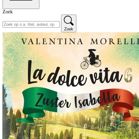
Zoek
Zoek