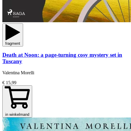
fragment
Death at Noon: a page-turning cosy mystery set in
Tuscany
Valentina Morelli
€ 15,99
in winkelmand