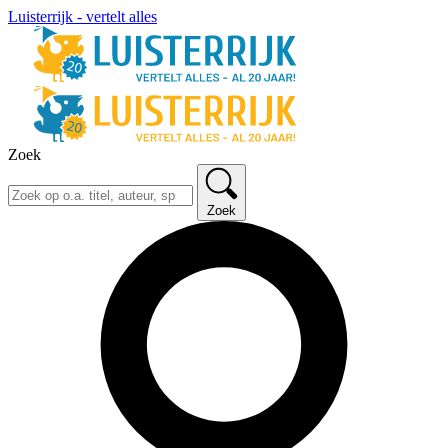
Luisterrijk - vertelt alles
Zoek
Zoek