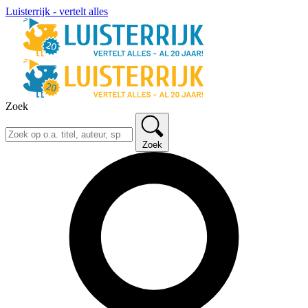
Luisterrijk - vertelt alles
Zoek
Zoek