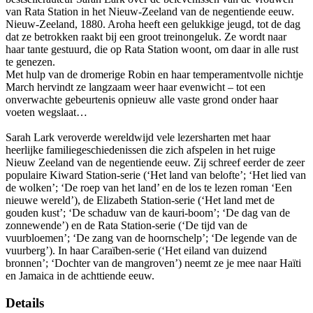
van Rata Station in het Nieuw-Zeeland van de negentiende eeuw.
Nieuw-Zeeland, 1880. Aroha heeft een gelukkige jeugd, tot de dag
dat ze betrokken raakt bij een groot treinongeluk. Ze wordt naar
haar tante gestuurd, die op Rata Station woont, om daar in alle rust
te genezen.
Met hulp van de dromerige Robin en haar temperamentvolle nichtje
March hervindt ze langzaam weer haar evenwicht – tot een
onverwachte gebeurtenis opnieuw alle vaste grond onder haar
voeten wegslaat…
Sarah Lark veroverde wereldwijd vele lezersharten met haar
heerlijke familiegeschiedenissen die zich afspelen in het ruige
Nieuw Zeeland van de negentiende eeuw. Zij schreef eerder de zeer
populaire Kiward Station-serie (‘Het land van belofte’; ‘Het lied van
de wolken’; ‘De roep van het land’ en de los te lezen roman ‘Een
nieuwe wereld’), de Elizabeth Station-serie (‘Het land met de
gouden kust’; ‘De schaduw van de kauri-boom’; ‘De dag van de
zonnewende’) en de Rata Station-serie (‘De tijd van de
vuurbloemen’; ‘De zang van de hoornschelp’; ‘De legende van de
vuurberg’). In haar Caraïben-serie (‘Het eiland van duizend
bronnen’; ‘Dochter van de mangroven’) neemt ze je mee naar Haïti
en Jamaica in de achttiende eeuw.
Details