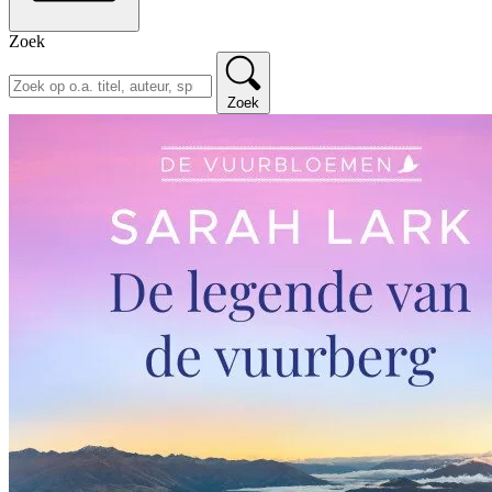
Zoek
Zoek