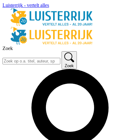
Luisterrijk - vertelt alles
Zoek
Zoek