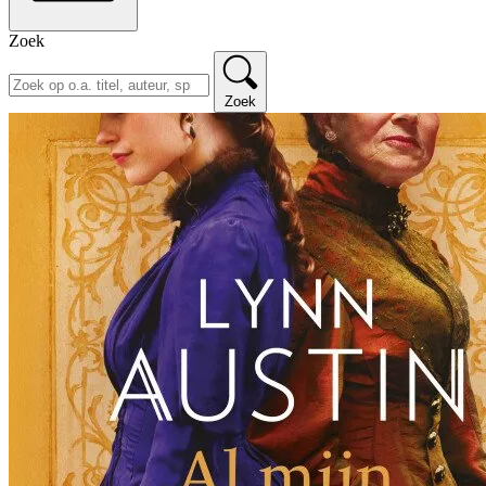
Zoek
Zoek