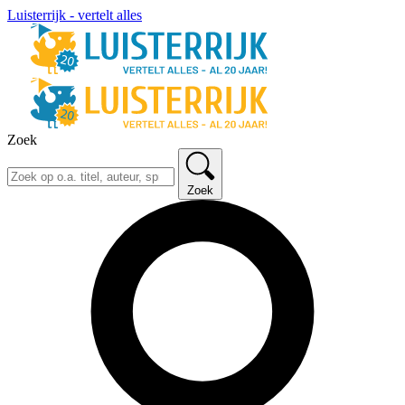
Luisterrijk - vertelt alles
Zoek
Zoek