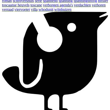
roman
schrijvershuis
serie
spannend
spanning
spanningsboog
thriller
toscaanse heuvels
toscane
verborgen agenda's
verdachten
verhoren
verraad
viervoeter
villa
whodunit
wijnhuizen