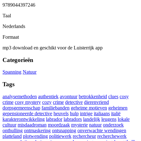
9789044397246
Taal
Nederlands
Formaat
mp3 download en geschikt voor de Luisterrijk app
Categorieën
Spanning
Natuur
Tags
analysemethoden
authentiek
avontuur
betrokkenheid
clues
cosy
crime
cosy mystery
cozy
crime
detective
dierenvriend
dorpsgemeenschap
familiebanden
geheime motieven
geheimen
gepensioneerde detective
heuvels
hulp
intrige
italiaans
italië
karakterontwikkeling
labrador
labradors
landelijk
leugens
lokale
cultuur
misdaadroman
moordzaak
mysterie
natuur
onderzoek
onthulling
ontmaskering
ontsnapping
onverwachte wendingen
platteland
plotwending
politiewerk
rechercheur
recherchewerk