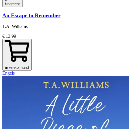
fragment
An Escape to Remember
T.A. Williams
€ 13,99
in winkelmand
Engels