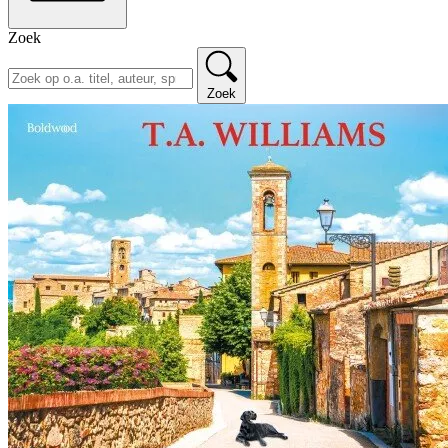
Zoek
Zoek