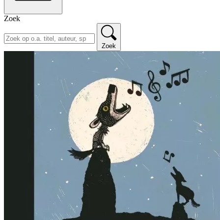
Zoek
Zoek