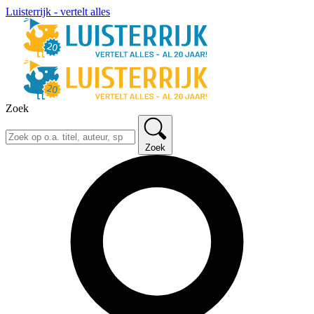
Luisterrijk - vertelt alles
Zoek
Zoek