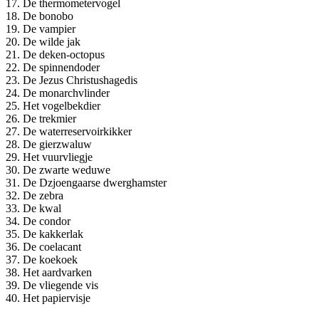
17. De thermometervogel
18. De bonobo
19. De vampier
20. De wilde jak
21. De deken-octopus
22. De spinnendoder
23. De Jezus Christushagedis
24. De monarchvlinder
25. Het vogelbekdier
26. De trekmier
27. De waterreservoirkikker
28. De gierzwaluw
29. Het vuurvliegje
30. De zwarte weduwe
31. De Dzjoengaarse dwerghamster
32. De zebra
33. De kwal
34. De condor
35. De kakkerlak
36. De coelacant
37. De koekoek
38. Het aardvarken
39. De vliegende vis
40. Het papiervisje