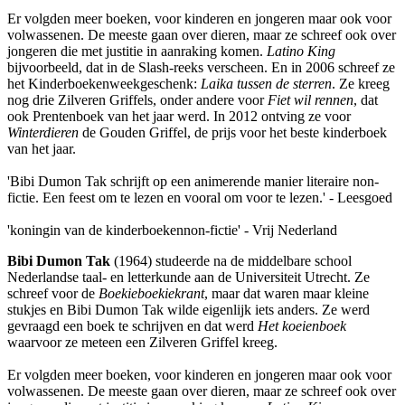
Er volgden meer boeken, voor kinderen en jongeren maar ook voor
volwassenen. De meeste gaan over dieren, maar ze schreef ook over
jongeren die met justitie in aanraking komen.
Latino King
bijvoorbeeld, dat in de Slash-reeks verscheen. En in 2006 schreef ze
het Kinderboekenweekgeschenk:
Laika tussen de sterren
. Ze kreeg
nog drie Zilveren Griffels, onder andere voor
Fiet wil rennen
, dat
ook Prentenboek van het jaar werd. In 2012 ontving ze voor
Winterdieren
de Gouden Griffel, de prijs voor het beste kinderboek
van het jaar.
'Bibi Dumon Tak schrijft op een animerende manier literaire non-
fictie. Een feest om te lezen en vooral om voor te lezen.' - Leesgoed
'koningin van de kinderboekennon-fictie' - Vrij Nederland
Bibi Dumon Tak
(1964) studeerde na de middelbare school
Nederlandse taal- en letterkunde aan de Universiteit Utrecht. Ze
schreef voor de
Boekieboekiekrant
, maar dat waren maar kleine
stukjes en Bibi Dumon Tak wilde eigenlijk iets anders. Ze werd
gevraagd een boek te schrijven en dat werd
Het koeienboek
waarvoor ze meteen een Zilveren Griffel kreeg.
Er volgden meer boeken, voor kinderen en jongeren maar ook voor
volwassenen. De meeste gaan over dieren, maar ze schreef ook over