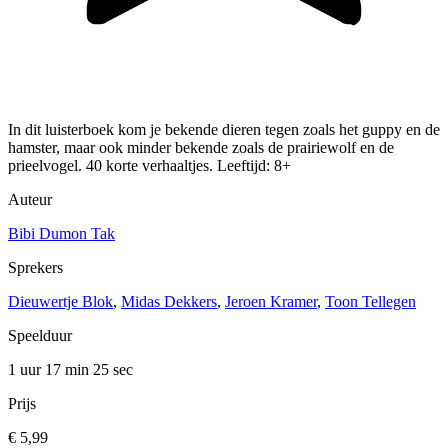
In dit luisterboek kom je bekende dieren tegen zoals het guppy en de
hamster, maar ook minder bekende zoals de prairiewolf en de
prieelvogel. 40 korte verhaaltjes. Leeftijd: 8+
Auteur
Bibi Dumon Tak
Sprekers
Dieuwertje Blok
,
Midas Dekkers
,
Jeroen Kramer
,
Toon Tellegen
Speelduur
1 uur 17 min
25 sec
Prijs
€ 5,99