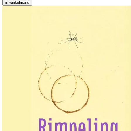
in winkelmand