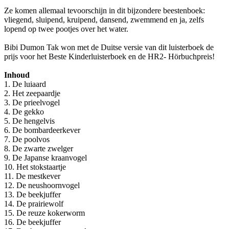
Ze komen allemaal tevoorschijn in dit bijzondere beestenboek:
vliegend, sluipend, kruipend, dansend, zwemmend en ja, zelfs
lopend op twee pootjes over het water.
Bibi Dumon Tak won met de Duitse versie van dit luisterboek de
prijs voor het Beste Kinderluisterboek en de HR2- Hörbuchpreis!
Inhoud
1. De luiaard
2. Het zeepaardje
3. De prieelvogel
4. De gekko
5. De hengelvis
6. De bombardeerkever
7. De poolvos
8. De zwarte zwelger
9. De Japanse kraanvogel
10. Het stokstaartje
11. De mestkever
12. De neushoornvogel
13. De beekjuffer
14. De prairiewolf
15. De reuze kokerworm
16. De beekjuffer