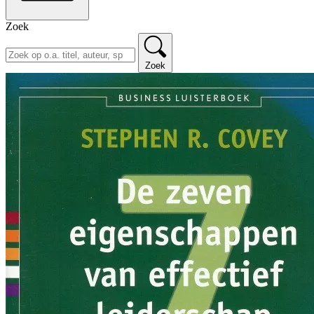
Zoek
Zoek