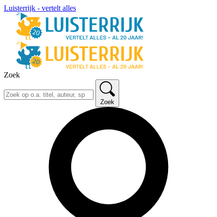
Luisterrijk - vertelt alles
Zoek
Zoek