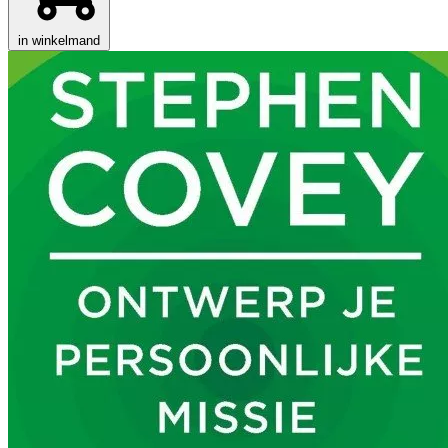
in winkelmand