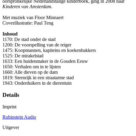
oorspronkelijke Nederlandstalige kinderboek, ging in 2008 naar
Kinderen van Amsterdam
.
Met muziek van Floor Minnaert
Coverillustratie: Paul Teng
Inhoud
1170: De stad onder de stad
1200: De voorspelling van de reiger
1475: Koopmannen, kapiteins en koekenbakkers
1525: De mirakelstad
1633: Een huidenmaker in de Gouden Eeuw
1650: Verhalen om in te lijsten
1660: Alle dieven op de dam
1819: Steenrijk in een straatarme stad
1943: Onderduikers in de dierentuin
Details
Imprint
Rubinstein Audio
Uitgever