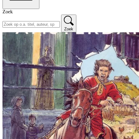
Zoek
Zoek