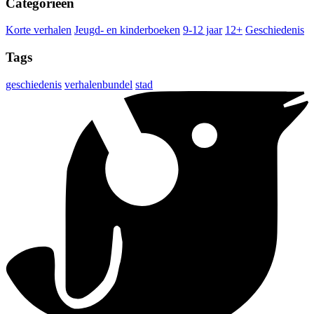
Categorieën
Korte verhalen
Jeugd- en kinderboeken
9-12 jaar
12+
Geschiedenis
Tags
geschiedenis
verhalenbundel
stad