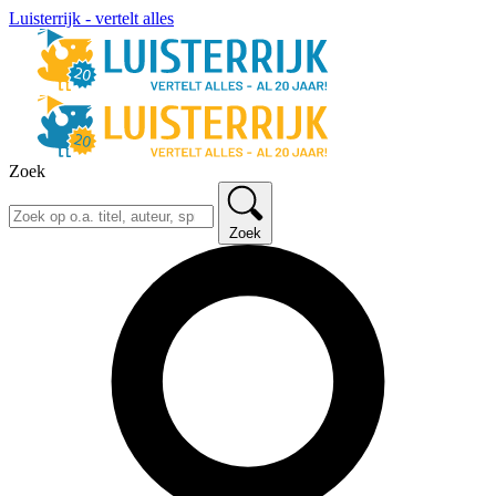
Luisterrijk - vertelt alles
Zoek
Zoek