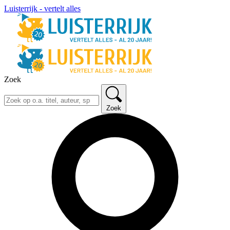
Luisterrijk - vertelt alles
Zoek
Zoek