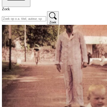
Zoek
Zoek