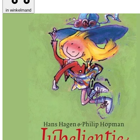
in winkelmand