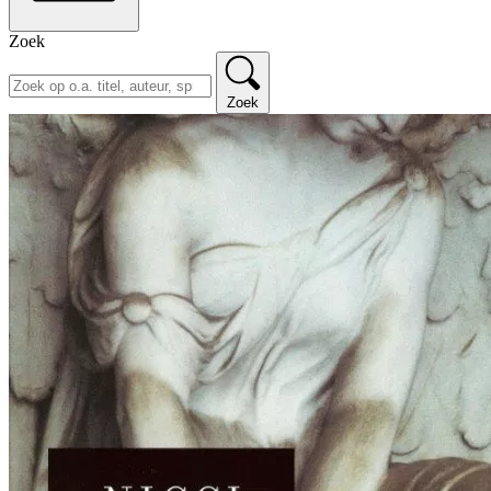
Zoek
Zoek