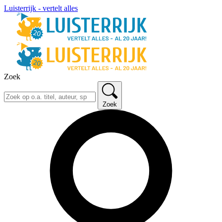
Luisterrijk - vertelt alles
Zoek
Zoek