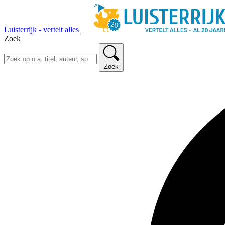
Luisterrijk - vertelt alles
Zoek
Zoek