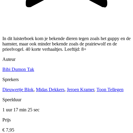
In dit luisterboek kom je bekende dieren tegen zoals het guppy en de
hamster, maar ook minder bekende zoals de prairiewolf en de
prieelvogel. 40 korte verhaaltjes. Leeftijd: 8+
Auteur
Bibi Dumon Tak
Sprekers
Dieuwertje Blok
,
Midas Dekkers
,
Jeroen Kramer
,
Toon Tellegen
Speelduur
1 uur 17 min
25 sec
Prijs
€ 7,95