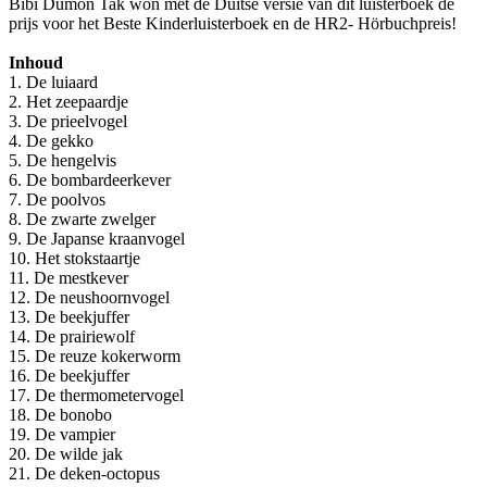
Bibi Dumon Tak won met de Duitse versie van dit luisterboek de
prijs voor het Beste Kinderluisterboek en de HR2- Hörbuchpreis!
Inhoud
1. De luiaard
2. Het zeepaardje
3. De prieelvogel
4. De gekko
5. De hengelvis
6. De bombardeerkever
7. De poolvos
8. De zwarte zwelger
9. De Japanse kraanvogel
10. Het stokstaartje
11. De mestkever
12. De neushoornvogel
13. De beekjuffer
14. De prairiewolf
15. De reuze kokerworm
16. De beekjuffer
17. De thermometervogel
18. De bonobo
19. De vampier
20. De wilde jak
21. De deken-octopus