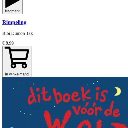
fragment
Rimpeling
Bibi Dumon Tak
€ 8,99
in winkelmand