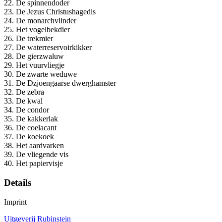
22. De spinnendoder
23. De Jezus Christushagedis
24. De monarchvlinder
25. Het vogelbekdier
26. De trekmier
27. De waterreservoirkikker
28. De gierzwaluw
29. Het vuurvliegje
30. De zwarte weduwe
31. De Dzjoengaarse dwerghamster
32. De zebra
33. De kwal
34. De condor
35. De kakkerlak
36. De coelacant
37. De koekoek
38. Het aardvarken
39. De vliegende vis
40. Het papiervisje
Details
Imprint
Uitgeverij Rubinstein