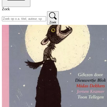
Zoek
Zoek