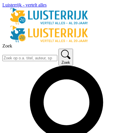
Luisterrijk - vertelt alles
Zoek
Zoek