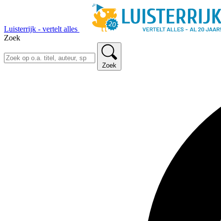
Luisterrijk - vertelt alles
Zoek
Zoek