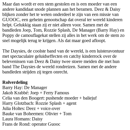
Maar dan wordt er een stem gestolen en is een moeder van een
andere kandidaat snode plannen aan het beramen. Deez & Daisy
blijken zonder het te weten onderdeel te zijn van een missie van
GUOOC, een geheim genootschap dat overal ter wereld kinderen
helpt. Gelukkig staan zij er niet alleen voor. Samen met de
bandleden Joep, Tom, Rozzie Splash, De Manager (Barry Hay) en
Poppy de camouflagekat stellen zij alles in het werk om de stem zo
snel mogelijk terug te krijgen. Als dat maar goed afloopt.
The Daysies, de coolste band van de wereld, is een luisteravontuur
met spectaculaire geluidseffecten en catchy kinderrock over de
belevenissen van Deez & Daisy twee stoere meiden die met hun
band The Daysies de wereld rondreizen. Samen met de andere
bandleden strijden zij tegen onrecht.
Rolverdeling
Barry Hay: De Manager
Jakob Krabbé: Joep + Ferry Famous
Celia van den Boogert: pushende moeder + baliejuf
Harry Glotzbach: Rozzie Splash + agent
Julia Holtes: Deez + voice-over
Bauke van Boheemen: Olivier + Tom
Laura Homans: Daisy
Frans de Rond: operator Guooc