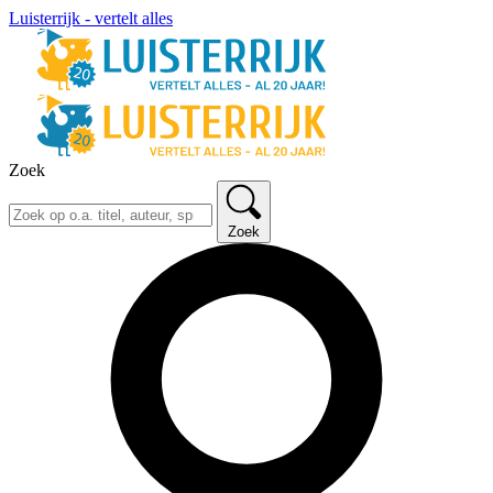
Luisterrijk - vertelt alles
Zoek
Zoek