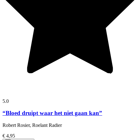
5.0
“Bloed druipt waar het niet gaan kan”
Robert Rosier, Roelant Radier
€ 4,95