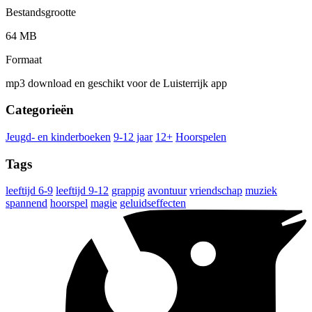
Bestandsgrootte
64 MB
Formaat
mp3 download en geschikt voor de Luisterrijk app
Categorieën
Jeugd- en kinderboeken
9-12 jaar
12+
Hoorspelen
Tags
leeftijd 6-9
leeftijd 9-12
grappig
avontuur
vriendschap
muziek
spannend
hoorspel
magie
geluidseffecten