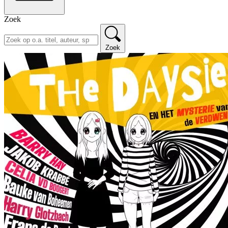
Zoek
Zoek