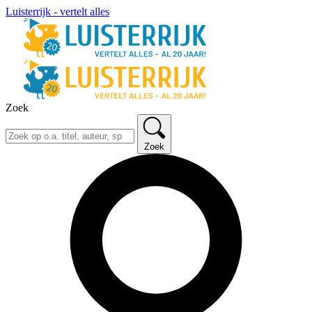
Luisterrijk - vertelt alles
Zoek
Zoek