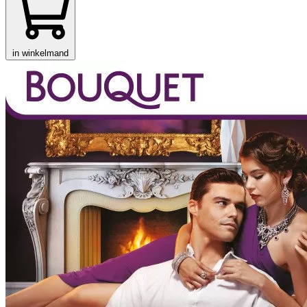
in winkelmand