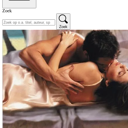
Zoek
Zoek