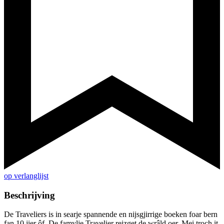
op verlanglijst
Beschrijving
De Traveliers is in searje spannende en nijsgjirrige boeken foar bern
fan 10 jier ôf. De famylje Travelier reizget de wrâld oer. Mei troch it