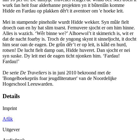
wurk fan heit foar alderhanne projekten yn it bûtenlân komme
Hidde en Fardau op plakken dêr't it aventoer om 'e hoeke leit.
Mei in stampende pineholle wurdt Hidde wekker. Syn mûle fielt
droech oan en hy hat slim toarst. Fernuvere sjocht er om him hinne.
Alles is wazich. ‘Wêr binne we?’ Alhoewol’t it skimerich is, wit er
dat de nacht foarby is. Troch de yngong skynt it sinneljocht, it docht
him sear oan de eagen. De grûn dêr’t er op leit, is kâld en hurd,
rotsen! De lucht fielt damp oan, Hidde huveret. Dan sjocht er nei
syn suske. Dy leit mei de eagen ticht njonken him. ‘Fardau!
Fardau!’
De serie
De Traveliers
is in juni 2010 bekroond met de
'Bongelboekepriis foar jeugdliteratuer' van de Noordelijke
Hogeschool Leeuwarden.
Details
Imprint
Afûk
Uitgever