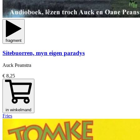
fragment
Sitebuorren, myn eigen paradys
Auck Peanstra
€ 8,25
in winkelmand
Fries