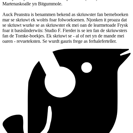
Martenaskoalle yn Bitgummole.
Auck Peanstra is benammen bekend as skriuwster fan berneboeken
mar se skriuwt ek wolris foar folwoeksenen. Njonken it proaza dat
se skriuwt wurke se as skriuwster ek mei oan de learmetoade Frysk
foar it basisûnderwiis: Studio F. Fierder is se ien fan de skriuwsters
fan de Tomke-boekjes. Ek skriuwt se - al of net yn de mande mei
oaren - revueteksten. Se wurdt gauris frege as ferhaleferteller.