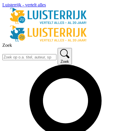
Luisterrijk - vertelt alles
Zoek
Zoek