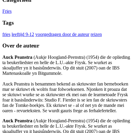
Fries
Tags
fries
leeftijd 9-12
voorgedragen door de auteur
reizen
Over de auteur
Auck Peanstra
(Aukje Hoogland-Peenstra) (1954) die de oplieding
ta beukerliedster en helle de L.U.-akte Frysk. Se wurket as
skoaljuffer yn it basisûnderwiis. Op dit stuit (2007) oan de IBS
Martenaskoalle yn Bitgummole.
Auck Peanstra is benammen bekend as skriuwster fan berneboeken
mar se skriuwt ek wolris foar folwoeksenen. Njonken it proaza dat
se skriuwt wurke se as skriuwster ek mei oan de learmetoade Frysk
foar it basisûnderwiis: Studio F. Fierder is se ien fan de skriuwsters
fan de Tomke-boekjes. Ek skriuwt se - al of net yn de mande mei
oaren - revueteksten. Se wurdt gauris frege as ferhaleferteller.
Auck Peanstra
(Aukje Hoogland-Peenstra) (1954) die de oplieding
ta beukerliedster en helle de L.U.-akte Frysk. Se wurket as
skoaljuffer yn it basisûnderwiis. Op dit stuit (2007) oan de IBS