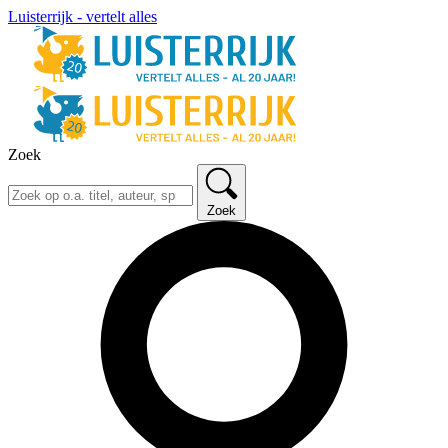
Luisterrijk - vertelt alles
Zoek
Zoek