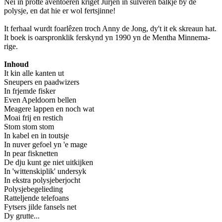
Nei in protte aventoeren kriget Jurjen in sulveren balkje by de
polysje, en dat hie er wol fertsjinne!
It ferhaal wurdt foarlêzen troch Anny de Jong, dy't it ek skreaun hat.
It boek is oarspronklik ferskynd yn 1990 yn de Mentha Minnema-
rige.
Inhoud
It kin alle kanten ut
Sneupers en paadwizers
In frjemde fisker
Even Apeldoorn bellen
Meagere lappen en noch wat
Moai frij en restich
Stom stom stom
In kabel en in toutsje
In nuver gefoel yn 'e mage
In pear fisknetten
De dju kunt ge niet uitkijken
In 'wittenskiplik' undersyk
In ekstra polysjeberjocht
Polysjebegelieding
Ratteljende telefoans
Fytsers jilde fansels net
Dy grutte...