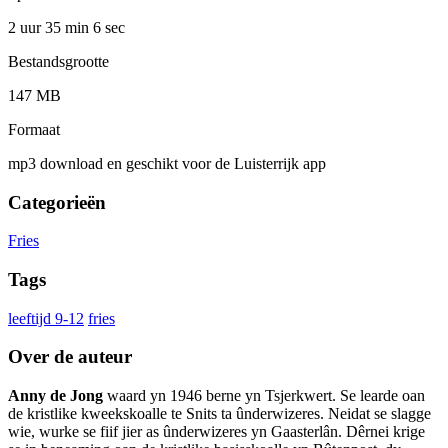
2 uur 35 min
6 sec
Bestandsgrootte
147 MB
Formaat
mp3 download en geschikt voor de Luisterrijk app
Categorieën
Fries
Tags
leeftijd 9-12
fries
Over de auteur
Anny de Jong
waard yn 1946 berne yn Tsjerkwert. Se learde oan
de kristlike kweekskoalle te Snits ta ûnderwizeres. Neidat se slagge
wie, wurke se fiif jier as ûnderwizeres yn Gaasterlân. Dêrnei krige