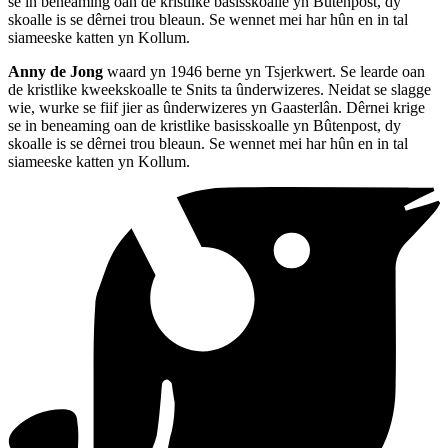
se in beneaming oan de kristlike basisskoalle yn Bûtenpost, dy
skoalle is se dêrnei trou bleaun. Se wennet mei har hûn en in tal
siameeske katten yn Kollum.
Anny de Jong
waard yn 1946 berne yn Tsjerkwert. Se learde oan
de kristlike kweekskoalle te Snits ta ûnderwizeres. Neidat se slagge
wie, wurke se fiif jier as ûnderwizeres yn Gaasterlân. Dêrnei krige
se in beneaming oan de kristlike basisskoalle yn Bûtenpost, dy
skoalle is se dêrnei trou bleaun. Se wennet mei har hûn en in tal
siameeske katten yn Kollum.