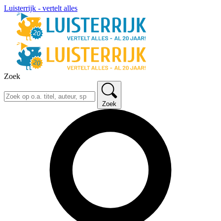
Luisterrijk - vertelt alles
Zoek
Zoek