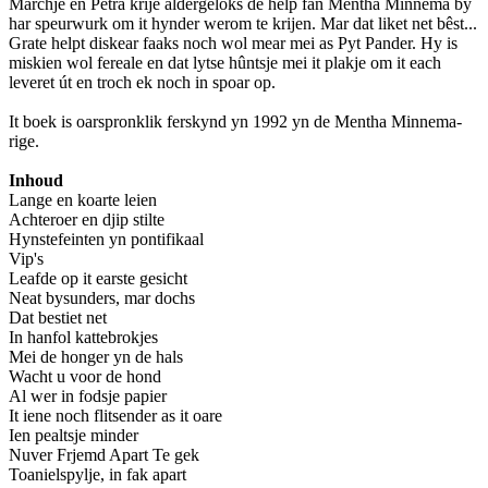
Marchje en Petra krije aldergeloks de help fan Mentha Minnema by
har speurwurk om it hynder werom te krijen. Mar dat liket net bêst...
Grate helpt diskear faaks noch wol mear mei as Pyt Pander. Hy is
miskien wol fereale en dat lytse hûntsje mei it plakje om it each
leveret út en troch ek noch in spoar op.
It boek is oarspronklik ferskynd yn 1992 yn de Mentha Minnema-
rige.
Inhoud
Lange en koarte leien
Achteroer en djip stilte
Hynstefeinten yn pontifikaal
Vip's
Leafde op it earste gesicht
Neat bysunders, mar dochs
Dat bestiet net
In hanfol kattebrokjes
Mei de honger yn de hals
Wacht u voor de hond
Al wer in fodsje papier
It iene noch flitsender as it oare
Ien pealtsje minder
Nuver Frjemd Apart Te gek
Toanielspylje, in fak apart