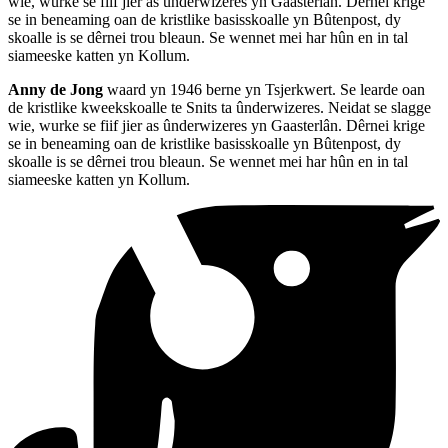
wie, wurke se fiif jier as ûnderwizeres yn Gaasterlân. Dêrnei krige
se in beneaming oan de kristlike basisskoalle yn Bûtenpost, dy
skoalle is se dêrnei trou bleaun. Se wennet mei har hûn en in tal
siameeske katten yn Kollum.
Anny de Jong
waard yn 1946 berne yn Tsjerkwert. Se learde oan
de kristlike kweekskoalle te Snits ta ûnderwizeres. Neidat se slagge
wie, wurke se fiif jier as ûnderwizeres yn Gaasterlân. Dêrnei krige
se in beneaming oan de kristlike basisskoalle yn Bûtenpost, dy
skoalle is se dêrnei trou bleaun. Se wennet mei har hûn en in tal
siameeske katten yn Kollum.