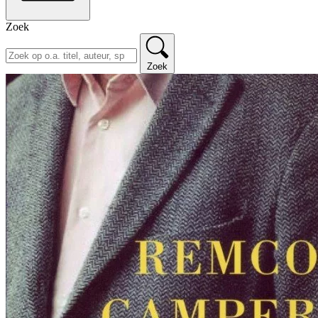
Zoek
Zoek