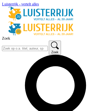
Luisterrijk - vertelt alles
Zoek
Zoek