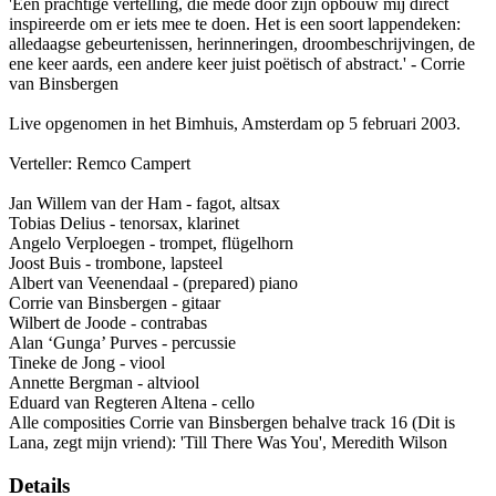
'Een prachtige vertelling, die mede door zijn opbouw mij direct
inspireerde om er iets mee te doen. Het is een soort lappendeken:
alledaagse gebeurtenissen, herinneringen, droombeschrijvingen, de
ene keer aards, een andere keer juist poëtisch of abstract.' - Corrie
van Binsbergen
Live opgenomen in het Bimhuis, Amsterdam op 5 februari 2003.
Verteller: Remco Campert
Jan Willem van der Ham - fagot, altsax
Tobias Delius - tenorsax, klarinet
Angelo Verploegen - trompet, flügelhorn
Joost Buis - trombone, lapsteel
Albert van Veenendaal - (prepared) piano
Corrie van Binsbergen - gitaar
Wilbert de Joode - contrabas
Alan ‘Gunga’ Purves - percussie
Tineke de Jong - viool
Annette Bergman - altviool
Eduard van Regteren Altena - cello
Alle composities Corrie van Binsbergen behalve track 16 (Dit is
Lana, zegt mijn vriend): 'Till There Was You', Meredith Wilson
Details