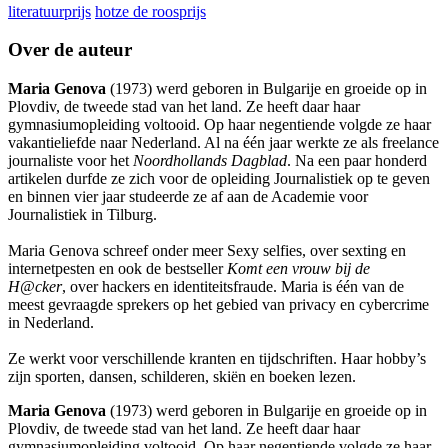
literatuurprijs
hotze de roosprijs
Over de auteur
Maria Genova
(1973) werd geboren in Bulgarije en groeide op in
Plovdiv, de tweede stad van het land. Ze heeft daar haar
gymnasiumopleiding voltooid. Op haar negentiende volgde ze haar
vakantieliefde naar Nederland. Al na één jaar werkte ze als freelance
journaliste voor het
Noordhollands Dagblad
. Na een paar honderd
artikelen durfde ze zich voor de opleiding Journalistiek op te geven
en binnen vier jaar studeerde ze af aan de Academie voor
Journalistiek in Tilburg.
Maria Genova schreef onder meer Sexy selfies, over sexting en
internetpesten en ook de bestseller
Komt een vrouw bij de
H@cker
, over hackers en identiteitsfraude. Maria is één van de
meest gevraagde sprekers op het gebied van privacy en cybercrime
in Nederland.
Ze werkt voor verschillende kranten en tijdschriften. Haar hobby’s
zijn sporten, dansen, schilderen, skiën en boeken lezen.
Maria Genova
(1973) werd geboren in Bulgarije en groeide op in
Plovdiv, de tweede stad van het land. Ze heeft daar haar
gymnasiumopleiding voltooid. Op haar negentiende volgde ze haar