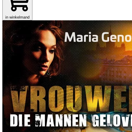
in winkelmand