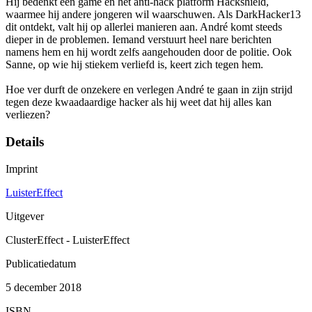
Hij bedenkt een game en het anti-hack platform Hackshield,
waarmee hij andere jongeren wil waarschuwen. Als DarkHacker13
dit ontdekt, valt hij op allerlei manieren aan. André komt steeds
dieper in de problemen. Iemand verstuurt heel nare berichten
namens hem en hij wordt zelfs aangehouden door de politie. Ook
Sanne, op wie hij stiekem verliefd is, keert zich tegen hem.
Hoe ver durft de onzekere en verlegen André te gaan in zijn strijd
tegen deze kwaadaardige hacker als hij weet dat hij alles kan
verliezen?
Details
Imprint
LuisterEffect
Uitgever
ClusterEffect - LuisterEffect
Publicatiedatum
5 december 2018
ISBN