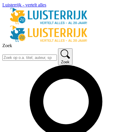
Luisterrijk - vertelt alles
Zoek
Zoek