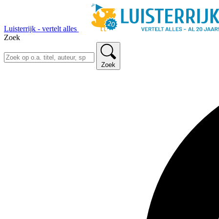
Luisterrijk - vertelt alles
Zoek
Zoek