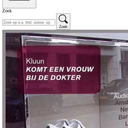
Zoek
Zoek