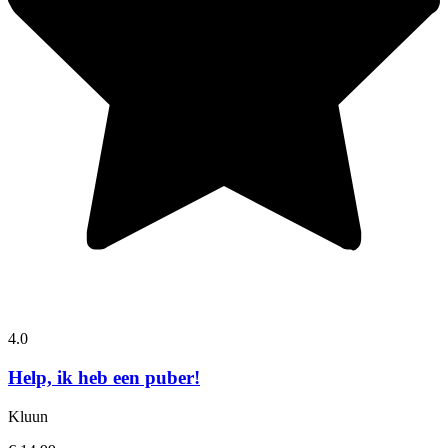
4.0
Help, ik heb een puber!
Kluun