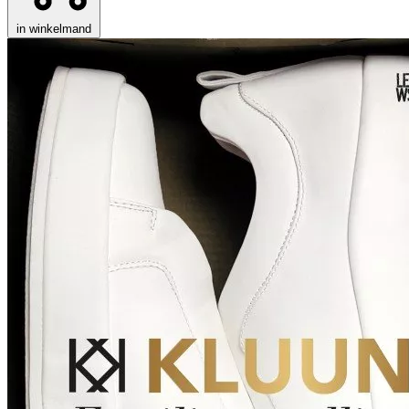
in winkelmand