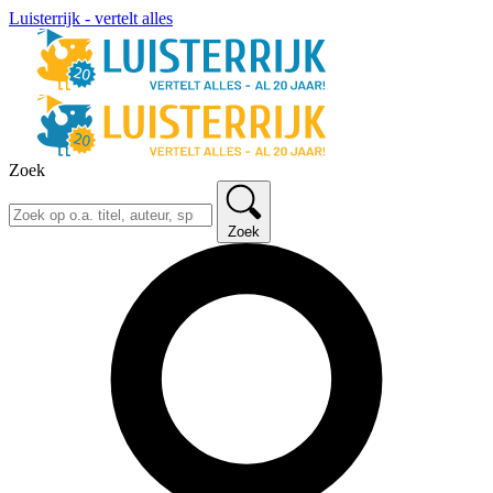
Luisterrijk - vertelt alles
Zoek
Zoek