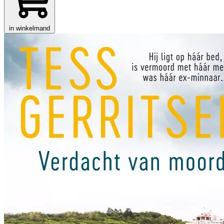
in winkelmand