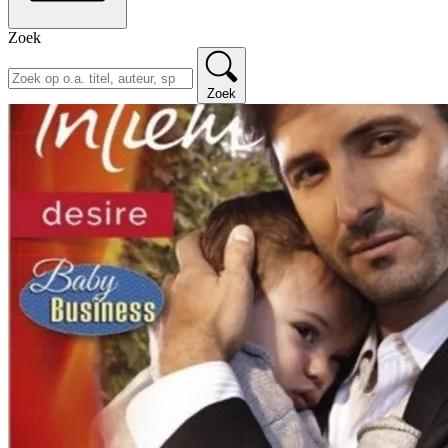
Zoek
Zoek