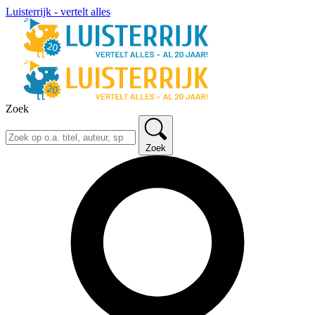
Luisterrijk - vertelt alles
Zoek
Zoek