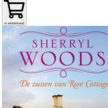
in winkelmand