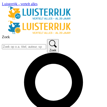
Luisterrijk - vertelt alles
Zoek
Zoek