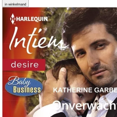
in winkelmand