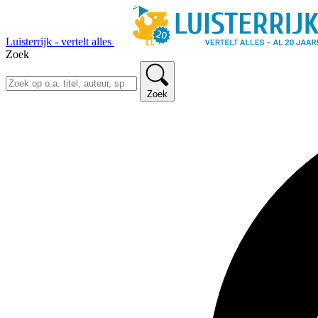
Luisterrijk - vertelt alles
Zoek
Zoek