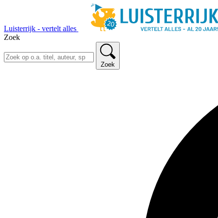
Luisterrijk - vertelt alles
Zoek
Zoek