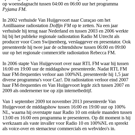
op woensdagnacht tussen 04:00 en 06:00 uur het programma
Pyjama FM
.
In 2002 verhuisde Van Huijgevoort naar Curaçao om het
Antilliaanse radiostation
Dolfijn FM
op te zetten. Na een jaar
verhuisde hij terug naar Nederland en tussen 2003 en 2006 werkte
hij bij het publieke regionale radiostation Radio M Utrecht als
producer voor Coen Swijnenberg, verslaggever en presentator. Ook
presenteerde hij twee jaar de ochtendshow tussen 06:00 en 09:00
uur op het regionale commerciële radiostation Rebecca FM.
In 2006 stapte Van Huijgevoort over naar RTL FM waar hij tussen
16:00 en 19:00 uur de middagshow presenteerde. Nadat RTL FM
haar FM-frequenties verloor aan 100%NL presenteerde hij 1,5 jaar
diverse programma's voor Caz!. Dit radiostation verloor eind 2007
haar FM-frequenties en Van Huijgevoort legde zich tussen 2007 en
2009 als ondernemer toe op zijn internetbedrijf.
Van 1 september 2009 tot november 2013 presenteerde Van
Huijgevoort de middagshow tussen 16:00 en 19:00 uur op 100%
NL, waarna hij overstapte naar Radio 10 om enkele maanden tussen
13:00 en 16:00 een programma te presenteren. Op dit moment is hij
werkzaam als vaste invaller voor Radio 10 en 100%NL en spreekt
als voice-over en stemacteur commercials en webvideo's in.