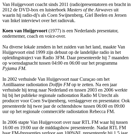
Van Huijgevoort coacht sinds 2011 (radio)presentatoren en bracht in
2012 de DVD-box en luisterboek
Masters of the Airwaves
uit
waarin hij radio-dj's als Coen Swijnenberg, Giel Beelen en Jeroen
van Inkel interviewt over het radiovak.
Koen van Huijgevoort
(1977) is een Nederlands presentator,
ondernemer, coach en voice-over.
Na diverse lokale zenders in het zuiden van het land, maakte Van
Huijgevoort eind 1999 zijn debuut op de landelijke radio in het
opleidingstraject van Radio 3FM. Daar presenteerde hij 7 maanden
op woensdagnacht tussen 04:00 en 06:00 uur het programma
Pyjama FM
.
In 2002 verhuisde Van Huijgevoort naar Curaçao om het
Antilliaanse radiostation
Dolfijn FM
op te zetten. Na een jaar
verhuisde hij terug naar Nederland en tussen 2003 en 2006 werkte
hij bij het publieke regionale radiostation Radio M Utrecht als
producer voor Coen Swijnenberg, verslaggever en presentator. Ook
presenteerde hij twee jaar de ochtendshow tussen 06:00 en 09:00
uur op het regionale commerciële radiostation Rebecca FM.
In 2006 stapte Van Huijgevoort over naar RTL FM waar hij tussen
16:00 en 19:00 uur de middagshow presenteerde. Nadat RTL FM
haar FM-frequenties verloor aan 100%NL presenteerde hij 1,5 jaar