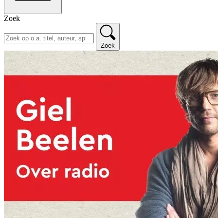
Zoek
Zoek