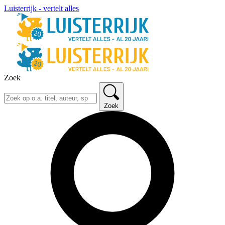
Luisterrijk - vertelt alles
Zoek
Zoek