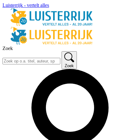
Luisterrijk - vertelt alles
Zoek
Zoek