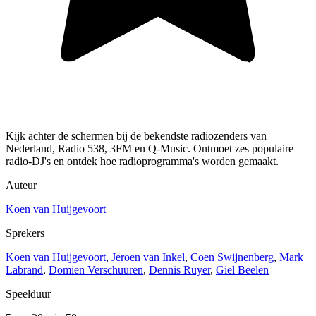
Kijk achter de schermen bij de bekendste radiozenders van
Nederland, Radio 538, 3FM en Q-Music. Ontmoet zes populaire
radio-DJ's en ontdek hoe radioprogramma's worden gemaakt.
Auteur
Koen van Huijgevoort
Sprekers
Koen van Huijgevoort
,
Jeroen van Inkel
,
Coen Swijnenberg
,
Mark
Labrand
,
Domien Verschuuren
,
Dennis Ruyer
,
Giel Beelen
Speelduur