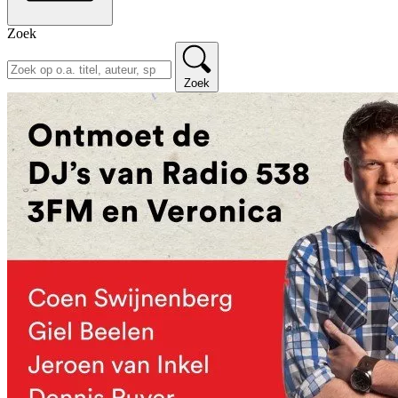
Zoek
Zoek